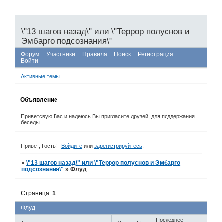
\"13 шагов назад\" или \"Террор полуснов и
Эмбарго подсознания\"
Форум
Участники
Правила
Поиск
Регистрация
Войти
Активные темы
Объявление
Приветсвую Вас и надеюсь Вы пригласите друзей, для поддержания
беседы
Привет, Гость!
Войдите
или
зарегистрируйтесь
.
»
\"13 шагов назад\" или \"Террор полуснов и Эмбарго
подсознания\"
»
Флуд
Страница:
1
Флуд
Последнее