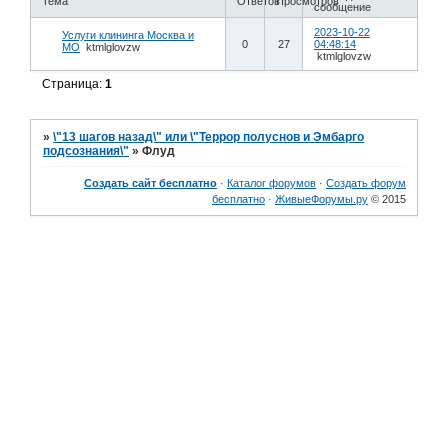
Тема
Ответов
Просмотров
сообщение
2023-10-22
Услуги клининга Москва и
0
27
04:48:14
МО
ktmlglovzw
ktmlglovzw
Страница:
1
»
\"13 шагов назад\" или \"Террор полуснов и Эмбарго
подсознания\"
»
Флуд
Создать сайт бесплатно
·
Каталог форумов
·
Создать форум
бесплатно
·
ЖивыеФорумы.ру
© 2015